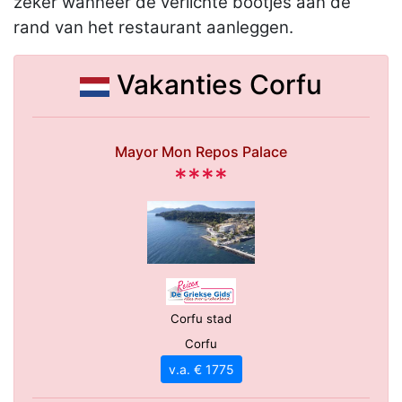
zeker wanneer de verlichte bootjes aan de
rand van het restaurant aanleggen.
Vakanties Corfu
Mayor Mon Repos Palace
****
Corfu stad
Corfu
v.a. € 1775