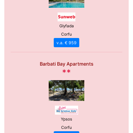
Glyfada
Corfu
v.a. € 959
Barbati Bay Apartments
**
Ypsos
Corfu