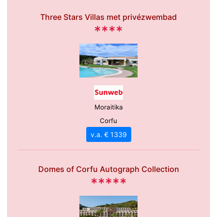
Three Stars Villas met privézwembad
****
Moraitika
Corfu
v.a. € 1339
Domes of Corfu Autograph Collection
*****